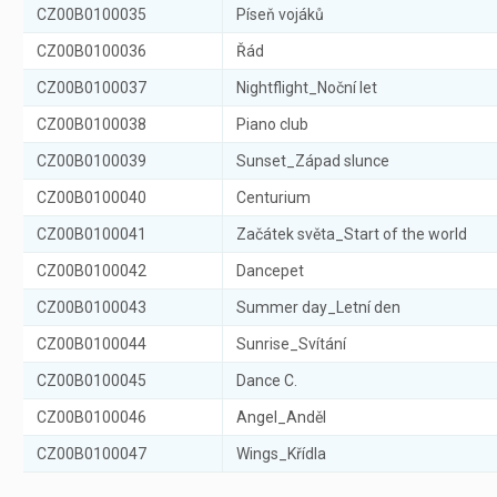
CZ00B0100035
Píseň vojáků
CZ00B0100036
Řád
CZ00B0100037
Nightflight_Noční let
CZ00B0100038
Piano club
CZ00B0100039
Sunset_Západ slunce
CZ00B0100040
Centurium
CZ00B0100041
Začátek světa_Start of the world
CZ00B0100042
Dancepet
CZ00B0100043
Summer day_Letní den
CZ00B0100044
Sunrise_Svítání
CZ00B0100045
Dance C.
CZ00B0100046
Angel_Anděl
CZ00B0100047
Wings_Křídla